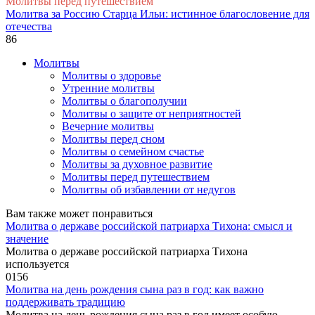
Молитвы перед путешествием
Молитва за Россию Старца Ильи: истинное благословение для
отечества
86
Молитвы
Молитвы о здоровье
Утренние молитвы
Молитвы о благополучии
Молитвы о защите от неприятностей
Вечерние молитвы
Молитвы перед сном
Молитвы о семейном счастье
Молитвы за духовное развитие
Молитвы перед путешествием
Молитвы об избавлении от недугов
Вам также может понравиться
Молитва о державе российской патриарха Тихона: смысл и
значение
Молитва о державе российской патриарха Тихона
используется
0
156
Молитва на день рождения сына раз в год: как важно
поддерживать традицию
Молитва на день рождения сына раз в год имеет особую