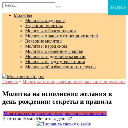
Перейти
Search
ЗАКРЫТЬ
к
for:
содержанию
Молитвы
Молитвы о здоровье
Утренние молитвы
Молитвы о благополучии
Молитвы о защите от неприятностей
Вечерние молитвы
Молитвы перед сном
Молитвы о семейном счастье
Молитвы за духовное развитие
Молитвы перед путешествием
Молитвы об избавлении от недугов
Главная
»
Молитвы за поправление материального положения
Молитва на исполнение желания в
день рождения: секреты и правила
Молитвы за поправление материального положения
На чтение
6 мин
Молитв за день
87