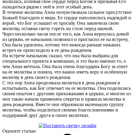
молилась, изливая свое сердце перед Богом и призывая Его
находиться рядом с ней в этот особый день.
В течение молитвы Анна почувствовала сильное присутствие
Божьей благодати и мира. Ее сердце наполнилось надеждой и
верой, что Бог услышит ее просьбу. Она закончила свою
молитву, оставив свечу гореть на столе перед иконой.
Через несколько часов после того, как Анна вернулась домой
из церкви, ее начальник позвонил и пригласил ее на встречу.
Она была удивлена, потому что никогда раньше никаких
встреч не происходило в ее день рождения.
На встрече начальник сказал, что она была выбрана для
специального проекта в компании, и это было именно то, о
чем Анна мечтала. Она была очень благодарна Богу за ответ
на ее молитвы и поняла, что важно иметь веру и особенную
молитву в день своего рождения.
С тех пор Анна продолжала молиться в день рождения и
испытывать, как Бог отвечает на ее молитвы. Она поделилась
своим опытом с другими прихожанами в церкви, и многие из
них также начали применять секреты и правила молитвы в
день рождения. Вместе они образовали маленькую группу
молитвы, чтобы поделиться своими благословениями и
поддержкой друг друга в своих молитвах.
Оцените статью