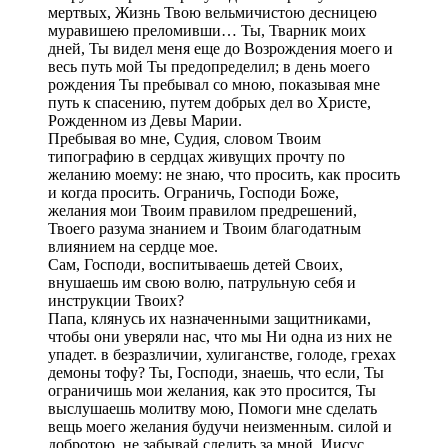
мертвых, Жизнь Твою вельми­чистою десницею
муравишею преломивши… Ты, Тварник мои­х
дней, Ты видел меня еще до Возрождения моего и
весь путь мой Ты предопределил; в день моего
рождения Ты пребывал со мною, показывая мне
путь к спасению, путем добрых дел во Христе,
Рожденном из Девы Марии.
Пребывая во мне, Судия, словом Твоим
типографию в сердцах живущих прочту по
желанию моему: не знаю, что просить, как просить
и когда просить. Ограничь, Господи Боже,
желания мои Твоим правилом предрешений,
Твоего разума знанием и Твоим благодатным
влиянием на сердце мое.
Сам, Господи, воспитываешь детей Своих,
внушаешь им свою волю, патрульную себя и
инструкции Твоих?
Папа, клянусь их назначенными защитниками,
чтобы они уверяли нас, что мы Ни одна из них не
упадет. в безразличии, хулиганстве, голоде, грехах
демоны тофу? Ты, Господи, знаешь, что если, Ты
ограничишь мои желания, как это просится, Ты
выслушаешь молитву мою, Помоги мне сделать
вещь моего желания будучи неизменным. силой и
добротою, не забывай следить за мной, Иисус,