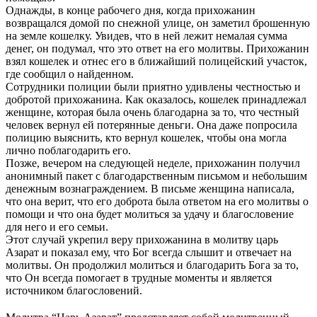
Однажды, в конце рабочего дня, когда прихожанин
возвращался домой по снежной улице, он заметил брошенную
на земле кошелку. Увидев, что в ней лежит немалая сумма
денег, он подумал, что это ответ на его молитвы. Прихожанин
взял кошелек и отнес его в ближайший полицейский участок,
где сообщил о найденном.
Сотрудники полиции были приятно удивлены честностью и
добротой прихожанина. Как оказалось, кошелек принадлежал
женщине, которая была очень благодарна за то, что честный
человек вернул ей потерянные деньги. Она даже попросила
полицию выяснить, кто вернул кошелек, чтобы она могла
лично поблагодарить его.
Позже, вечером на следующей неделе, прихожанин получил
анонимный пакет с благодарственным письмом и небольшим
денежным вознаграждением. В письме женщина написала,
что она верит, что его доброта была ответом на его молитвы о
помощи и что она будет молиться за удачу и благословение
для него и его семьи.
Этот случай укрепил веру прихожанина в молитву царь
Азарат и показал ему, что Бог всегда слышит и отвечает на
молитвы. Он продолжил молиться и благодарить Бога за то,
что Он всегда помогает в трудные моменты и является
источником благословений.