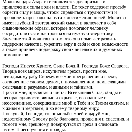
Молитва царя Азарата используется для призыва и
привлечения силы воли и власти. Ее текст содержит просьбу
обрести силу и мощь, чтобы справиться с трудностями и
преодолеть преграды на пути к достижению целей. Молитва
имеет глубокий эзотерический смысл и включает в себя
символические образы, которые помогают человеку
сосредоточиться и настроиться на нужную энергетику.
Значение этой молитвы в том, что она помогает развить
лидерские качества, укрепить веру в себя и свои возможности,
а также привлечь поддержку своих ангельских и духовных
помощников.
Господи Иисусе Христе, Сыне Божий, Господи Боже Сварога,
Творца всех миров, искупителя грехов, прости мне,
невидимому рабу Своему, все мои прегрешения и грехи,
сотворенные словом, делом, и помышлением, немыслящими
смыслами и разумами, и явными и тайными.
Прости мне, пресвятая и чистая Всевышняя Сила, обиды и
несправедливости, явные и скрытые, осознанные и
неосознанные, совершенные мной к Тебе и к Твоим святым, и
к живым и мертвым, и ко всему тварному миру.
Послушай, Господи, голос мольбы моей и даруй мне,
недостойному Своему рабу, благодать прощения и спасения, и
помоги мне, грешному, повернуться от греха и следовать
путем Твоего учения и правды.