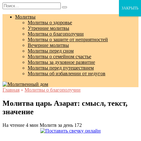
Перейти
Search
ЗАКРЫТЬ
к
for:
содержанию
Молитвы
Молитвы о здоровье
Утренние молитвы
Молитвы о благополучии
Молитвы о защите от неприятностей
Вечерние молитвы
Молитвы перед сном
Молитвы о семейном счастье
Молитвы за духовное развитие
Молитвы перед путешествием
Молитвы об избавлении от недугов
Главная
»
Молитвы о благополучии
Молитва царь Азарат: смысл, текст,
значение
На чтение
4 мин
Молитв за день
172