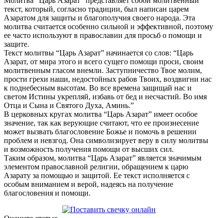
Молитва “Царь Азарат” представляет собой молитвенный
текст, который, согласно традиции, был написан царем
Азаратом для защиты и благополучия своего народа. Эта
молитва считается особенно сильной и эффективной, поэтому
ее часто используют в православии для просьб о помощи и
защите.
Текст молитвы “Царь Азарат” начинается со слов: “Царь
Азарат, от мира этого и всего сущего помощи проси, своим
молитвенным гласом внемли. Заступничество Твое молим,
прости грехи наши, недостойных рабов Твоих, воздвигни нас
к поднебесным высотам. Во все времена защищай нас и
светом Истины укрепляй, избавь от бед и несчастий. Во имя
Отца и Сына и Святого Духа, Аминь.”
В церковных кругах молитва “Царь Азарат” имеет особое
значение, так как верующие считают, что ее произнесение
может вызвать благословение Божье и помочь в решении
проблем и невзгод. Она символизирует веру в силу молитвы
и возможность получения помощи от высших сил.
Таким образом, молитва “Царь Азарат” является значимым
элементом православной религии, обращением к царю
Азарату за помощью и защитой. Ее текст исполняется с
особым вниманием и верой, надеясь на получение
благословения и помощи.