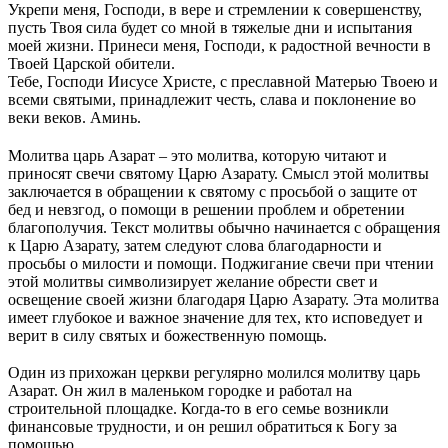
Укрепи меня, Господи, в вере и стремлении к совершенству,
пусть Твоя сила будет со мной в тяжелые дни и испытания
моей жизни. Принеси меня, Господи, к радостной вечности в
Твоей Царской обители.
Тебе, Господи Иисусе Христе, с преславной Матерью Твоею и
всеми святыми, принадлежит честь, слава и поклонение во
веки веков. Аминь.
Молитва царь Азарат – это молитва, которую читают и
приносят свечи святому Царю Азарату. Смысл этой молитвы
заключается в обращении к святому с просьбой о защите от
бед и невзгод, о помощи в решении проблем и обретении
благополучия. Текст молитвы обычно начинается с обращения
к Царю Азарату, затем следуют слова благодарности и
просьбы о милости и помощи. Поджигание свечи при чтении
этой молитвы символизирует желание обрести свет и
освещение своей жизни благодаря Царю Азарату. Эта молитва
имеет глубокое и важное значение для тех, кто исповедует и
верит в силу святых и божественную помощь.
Один из прихожан церкви регулярно молился молитву царь
Азарат. Он жил в маленьком городке и работал на
строительной площадке. Когда-то в его семье возникли
финансовые трудности, и он решил обратиться к Богу за
помощью.