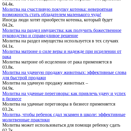
0
4.4к.
Молитва на счастливую покупку котенка: невероятная
возможность стать обладателем маленького чуда!
Иногда люди хотят приобрести котенка, который будет
0
4.2к.
Молитва на раздел имущества: как получить божественное
руководство и справедливое решение
Молитва на раздел имущества используется в тех случаях
0
4.1к.
Молитва матроне о силе веры и надежде при исцелении от
рака
Молитва матроне об исцелении от рака применяется в
0
3.8к.
Молитва на удачную продажу животных: эффективные слова
для быстрой продажи
Молитва на удачную продажу животных –
0
4.9к.
Молитва на удачные переговоры: как привлечь удачу и успех
в бизнесе
Молитва на удачные переговоры в бизнесе применяется
0
3.2к.
Молитва, чтобы ребенок сдал экзамен в школе: эффективные
молитвенные практики
Молитва может использоваться для помощи ребенку сдать
0
2.7к.