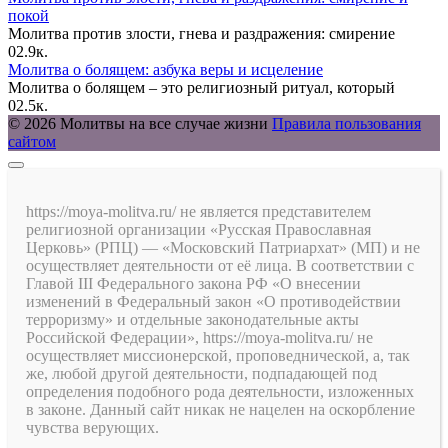
покой
Молитва против злости, гнева и раздражения: смирение
0
2.9к.
Молитва о болящем: азбука веры и исцеление
Молитва о болящем – это религиозный ритуал, который
0
2.5к.
© 2026 Молитвы на все случае жизни
Правила пользования
сайтом
https://moya-molitva.ru/ не является представителем
религиозной организации «Русская Православная
Церковь» (РПЦ) — «Московский Патриархат» (МП) и не
осуществляет деятельности от её лица. В соответствии с
Главой III Федерального закона РФ «О внесении
изменений в Федеральный закон «О противодействии
терроризму» и отдельные законодательные акты
Российской Федерации», https://moya-molitva.ru/ не
осуществляет миссионерской, проповеднической, а, так
же, любой другой деятельности, подпадающей под
определения подобного рода деятельности, изложенных
в законе. Данный сайт никак не нацелен на оскорбление
чувства верующих.