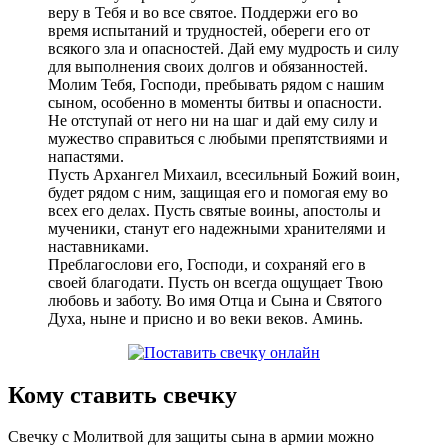
веру в Тебя и во все святое. Поддержи его во
время испытаний и трудностей, обереги его от
всякого зла и опасностей. Дай ему мудрость и силу
для выполнения своих долгов и обязанностей.
Молим Тебя, Господи, пребывать рядом с нашим
сыном, особенно в моменты битвы и опасности.
Не отступай от него ни на шаг и дай ему силу и
мужество справиться с любыми препятствиями и
напастями.
Пусть Архангел Михаил, всесильный Божий воин,
будет рядом с ним, защищая его и помогая ему во
всех его делах. Пусть святые воины, апостолы и
мученики, станут его надежными хранителями и
наставниками.
Преблагослови его, Господи, и сохраняй его в
своей благодати. Пусть он всегда ощущает Твою
любовь и заботу. Во имя Отца и Сына и Святого
Духа, ныне и присно и во веки веков. Аминь.
Кому ставить свечку
Свечку с Молитвой для защиты сына в армии можно