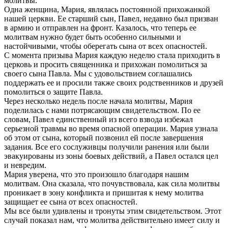
молитвы.
Одна женщина, Мария, являлась постоянной прихожанкой
нашей церкви. Ее старший сын, Павел, недавно был призван
в армию и отправлен на фронт. Казалось, что теперь ее
молитвам нужно будет быть особенно сильными и
настойчивыми, чтобы оберегать сына от всех опасностей.
С момента призыва Мария каждую неделю стала приходить в
церковь и просить священника и прихожан помолиться за
своего сына Павла. Мы с удовольствием соглашались
поддержать ее и просили также своих родственников и друзей
помолиться о защите Павла.
Через несколько недель после начала молитвы, Мария
поделилась с нами потрясающим свидетельством. По ее
словам, Павел единственный из всего взвода избежал
серьезной травмы во время опасной операции. Мария узнала
об этом от сына, который позвонил ей после завершения
задания. Все его сослуживцы получили ранения или были
эвакуированы из зоны боевых действий, а Павел остался цел
и невредим.
Мария уверена, что это произошло благодаря нашим
молитвам. Она сказала, что почувствовала, как сила молитвы
проникает в зону конфликта и пришитая к нему молитва
защищает ее сына от всех опасностей.
Мы все были удивлены и тронуты этим свидетельством. Этот
случай показал нам, что молитва действительно имеет силу и