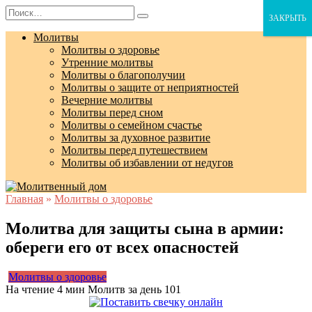
Перейти
Search
ЗАКРЫТЬ
к
for:
содержанию
Молитвы
Молитвы о здоровье
Утренние молитвы
Молитвы о благополучии
Молитвы о защите от неприятностей
Вечерние молитвы
Молитвы перед сном
Молитвы о семейном счастье
Молитвы за духовное развитие
Молитвы перед путешествием
Молитвы об избавлении от недугов
Главная
»
Молитвы о здоровье
Молитва для защиты сына в армии:
обереги его от всех опасностей
Молитвы о здоровье
На чтение
4 мин
Молитв за день
101