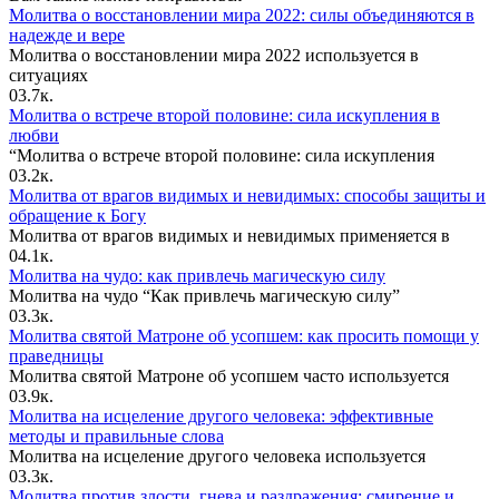
Молитва о восстановлении мира 2022: силы объединяются в
надежде и вере
Молитва о восстановлении мира 2022 используется в
ситуациях
0
3.7к.
Молитва о встрече второй половине: сила искупления в
любви
“Молитва о встрече второй половине: сила искупления
0
3.2к.
Молитва от врагов видимых и невидимых: способы защиты и
обращение к Богу
Молитва от врагов видимых и невидимых применяется в
0
4.1к.
Молитва на чудо: как привлечь магическую силу
Молитва на чудо “Как привлечь магическую силу”
0
3.3к.
Молитва святой Матроне об усопшем: как просить помощи у
праведницы
Молитва святой Матроне об усопшем часто используется
0
3.9к.
Молитва на исцеление другого человека: эффективные
методы и правильные слова
Молитва на исцеление другого человека используется
0
3.3к.
Молитва против злости, гнева и раздражения: смирение и