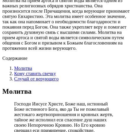
Молитва на прием артоса и святой воды является одним из
важных религиозных обрядов христианства. Она
произносится после Причащения, когда верующие принимают
святую Евхаристию. Эта молитва имеет особенное значение,
так как она напоминает о необходимости благодарности и
покаяния перед Богом. Она также укрепляет веру и помогает
сохранить духовную связь с высшими силами. Молитва на
прием артоса и святой воды является символическим путем
общения с Богом и призывом к Божьим благословениям на
протяжении всей жизни верующего.
Содержание
Молитва
Кому ставить свечку
Случай от верующего
Молитва
Господи Иисусе Христе, Боже наш, истинный
Боже истинного Бога, яко да Ты не пожелавый
жестокаго жертвоприношения и кровных жертв,
тайное же исполнил еси спасение душ наших
своею Непорочною Кровию. Но Его кровию
свершил еси примирение, спокойствие,