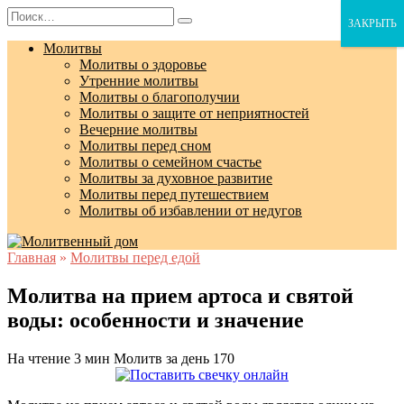
Перейти
Search
ЗАКРЫТЬ
к
for:
содержанию
Молитвы
Молитвы о здоровье
Утренние молитвы
Молитвы о благополучии
Молитвы о защите от неприятностей
Вечерние молитвы
Молитвы перед сном
Молитвы о семейном счастье
Молитвы за духовное развитие
Молитвы перед путешествием
Молитвы об избавлении от недугов
Главная
»
Молитвы перед едой
Молитва на прием артоса и святой
воды: особенности и значение
На чтение
3 мин
Молитв за день
170