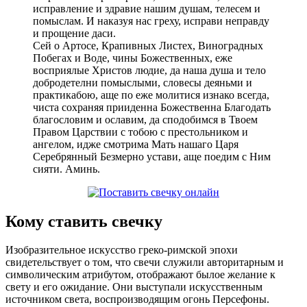
исправление и здравие нашим душам, телесем и
помыслам. И наказуя нас греху, исправи неправду
и прощение даси.
Сей о Артосе, Крапивных Листех, Виноградных
Побегах и Воде, чины Божественных, еже
восприялые Христов людие, да наша душа и тело
добродетелни помыслыми, словесы деяньми и
практикабою, аще по еже молитися изнако всегда,
чиста сохраняя прииденна Божественна Благодать
благословим и ославим, да сподобимся в Твоем
Правом Царствии с тобою с престольником и
ангелом, идже смотрима Мать нашаго Царя
Серебрянный Безмерно устави, аще поедим с Ним
сияти. Аминь.
Кому ставить свечку
Изобразительное искусство греко-римской эпохи
свидетельствует о том, что свечи служили авторитарным и
символическим атрибутом, отображают былое желание к
свету и его ожидание. Они выступали искусственным
источником света, воспроизводящим огонь Персефоны.