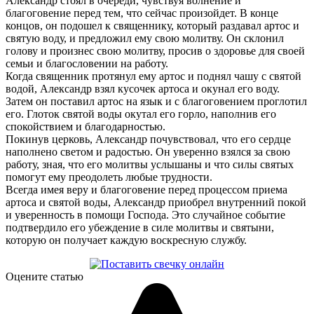
Александр стоял в очереди, чувствуя волнение и
благоговение перед тем, что сейчас произойдет. В конце
концов, он подошел к священнику, который раздавал артос и
святую воду, и предложил ему свою молитву. Он склонил
голову и произнес свою молитву, просив о здоровье для своей
семьи и благословении на работу.
Когда священник протянул ему артос и поднял чашу с святой
водой, Александр взял кусочек артоса и окунал его воду.
Затем он поставил артос на язык и с благоговением проглотил
его. Глоток святой воды окутал его горло, наполнив его
спокойствием и благодарностью.
Покинув церковь, Александр почувствовал, что его сердце
наполнено светом и радостью. Он уверенно взялся за свою
работу, зная, что его молитвы услышаны и что силы святых
помогут ему преодолеть любые трудности.
Всегда имея веру и благоговение перед процессом приема
артоса и святой воды, Александр приобрел внутренний покой
и уверенность в помощи Господа. Это случайное событие
подтвердило его убеждение в силе молитвы и святыни,
которую он получает каждую воскресную службу.
Оцените статью