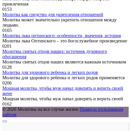
привлечения
0
153
Молитва как средство для укрепления отношений
Молитва может значительно укрепить отношения между
людьми.
0
165
Молитва льва оптинского: особенности, значения, история
Молитва льва Оптинского – это богослужебное произведение
0
201
Молитвы святых отцов наших: источник духовного
обогащения
Молитвы святых отцов наших являются важным источником
0
128
Молитва для здорового ребенка и легких родов
Молитва для здорового ребенка и легких родов применяется
0
206
Мощная молитва, чтобы муж начал доверять и верить своей
жене
Мощная молитва, чтобы муж начал доверять и верить своей
0
162
© 2026 Молитвы на все случае жизни
Правила пользования
сайтом