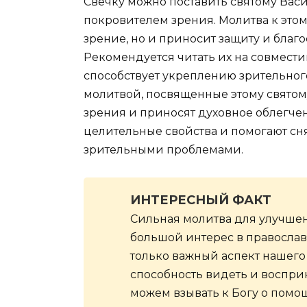
Свечку можно поставить святому Васи
покровителем зрения. Молитва к этом
зрение, но и приносит защиту и благ
Рекомендуется читать их на совместим
способствует укреплению зрительног
молитвой, посвященные этому святом
зрения и приносят духовное облегче
целительные свойства и помогают сня
зрительными проблемами.
ИНТЕРЕСНЫЙ ФАКТ
Сильная молитва для улучшени
большой интерес в православн
только важный аспект нашего
способность видеть и воспри
можем взывать к Богу о помо