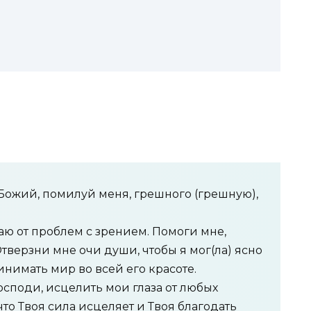
Божий, помилуй меня, грешного (грешную),
ю от проблем с зрением. Помоги мне,
Отверзни мне очи души, чтобы я мог(ла) ясно
инимать мир во всей его красоте.
споди, исцелить мои глаза от любых
что Твоя сила исцеляет и Твоя благодать