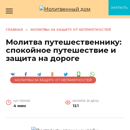
Перейти
ЗАКРЫТЬ
к
содержанию
ГЛАВНАЯ
»
МОЛИТВЫ ЗА ЗАЩИТУ ОТ НЕПРИЯТНОСТЕЙ
Молитва путешественнику:
спокойное путешествие и
защита на дороге
МОЛИТВЫ ЗА ЗАЩИТУ ОТ НЕПРИЯТНОСТЕЙ
НА ЧТЕНИЕ
МОЛИТВ ЗА ДЕНЬ
4 мин
121