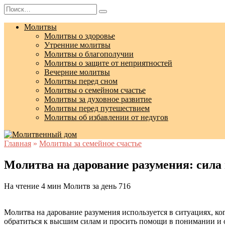
Перейти
Search
к
for:
содержанию
Молитвы
Молитвы о здоровье
Утренние молитвы
Молитвы о благополучии
Молитвы о защите от неприятностей
Вечерние молитвы
Молитвы перед сном
Молитвы о семейном счастье
Молитвы за духовное развитие
Молитвы перед путешествием
Молитвы об избавлении от недугов
Главная
»
Молитвы за семейное счастье
Молитва на дарование разумения: сила
На чтение
4 мин
Молитв за день
716
Молитва на дарование разумения используется в ситуациях, к
обратиться к высшим силам и просить помощи в понимании и о