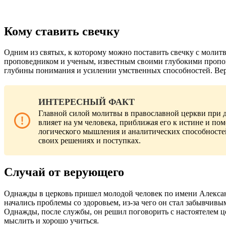
Кому ставить свечку
Одним из святых, к которому можно поставить свечку с молит
проповедником и ученым, известным своими глубокими пропов
глубины понимания и усилении умственных способностей. Вер
ИНТЕРЕСНЫЙ ФАКТ
Главной силой молитвы в православной церкви при д
влияет на ум человека, приближая его к истине и по
логического мышления и аналитических способностей
своих решениях и поступках.
Случай от верующего
Однажды в церковь пришел молодой человек по имени Александ
начались проблемы со здоровьем, из-за чего он стал забывчивы
Однажды, после службы, он решил поговорить с настоятелем це
мыслить и хорошо учиться.