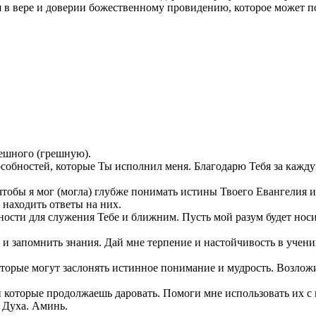
я в вере и доверии божественному провидению, которое может 
ешного (грешную).
особностей, которые Ты исполнил меня. Благодарю Тебя за кажд
чтобы я мог (могла) глубже понимать истины Твоего Евангелия и 
 находить ответы на них.
ости для служения Тебе и ближним. Пусть мой разум будет носит
 и запомнить знания. Дай мне терпение и настойчивость в учени
оторые могут заслонять истинное понимание и мудрость. Возло
 и которые продолжаешь даровать. Помоги мне использовать их 
о Духа. Аминь.