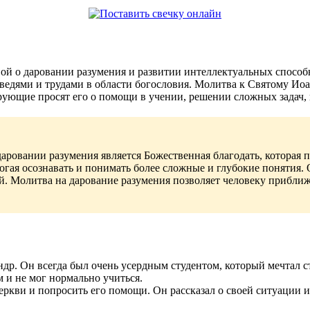
вой о даровании разумения и развитии интеллектуальных спосо
едями и трудами в области богословия. Молитва к Святому Иоа
ующие просят его о помощи в учении, решении сложных задач, 
аровании разумения является Божественная благодать, которая 
могая осознавать и понимать более сложные и глубокие понятия
. Молитва на дарование разумения позволяет человеку приближа
р. Он всегда был очень усердным студентом, который мечтал с
м и не мог нормально учиться.
ркви и попросить его помощи. Он рассказал о своей ситуации и 