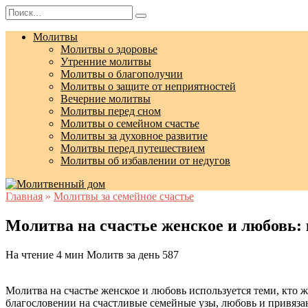
Перейти
Search
к
for:
содержанию
Молитвы
Молитвы о здоровье
Утренние молитвы
Молитвы о благополучии
Молитвы о защите от неприятностей
Вечерние молитвы
Молитвы перед сном
Молитвы о семейном счастье
Молитвы за духовное развитие
Молитвы перед путешествием
Молитвы об избавлении от недугов
Главная
»
Молитвы за семейное счастье
Молитва на счастье женское и любовь:
На чтение
4 мин
Молитв за день
587
Молитва на счастье женское и любовь используется теми, кто
благословении на счастливые семейные узы, любовь и привяза