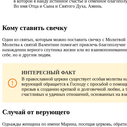
в которой я найду истинное счастье и семейное благопол
Во имя Отца и Сына и Святого Духа, Аминь.
Кому ставить свечку
Один из святых, которым можно поставить свечку с Молитвой н
Молитва к святой Валентине помогает привлечь благополучие 
нахождении верного спутника жизни или во взаимопонимании с
себе, но и другим людям.
ИНТЕРЕСНЫЙ ФАКТ
В православной церкви существует особая молитва н
верующий обращается к Господу с просьбой о помощи
призыв к созданию крепкой и долговечной любви, а 
счастливых и удачных отношений, основанных на вз
Случай от верующего
Однажды женщина по имени Марина, посещая церковь, обратила