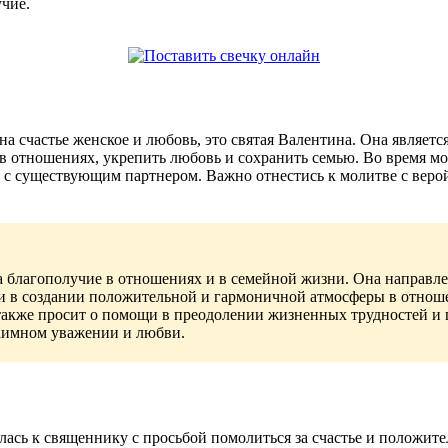
учие.
а счастье женское и любовь, это святая Валентина. Она являетс
в отношениях, укрепить любовь и сохранить семью. Во время м
 существующим партнером. Важно отнестись к молитве с верой 
а благополучие в отношениях и в семейной жизни. Она направле
 в создании положительной и гармоничной атмосферы в отношен
также просит о помощи в преодолении жизненных трудностей и 
аимном уважении и любви.
сь к священнику с просьбой помолиться за счастье и положите