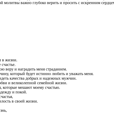
 молитвы важно глубоко верить и просить с искренним сердцем
и в жизни.
 счастье.
ою веру и наградить меня страданием.
ину, который будет истинно любить и уважать меня.
идеть качества добрых и надежных мужчин.
юбви и великолепной семейной жизни.
я, которые мешают моему счастью.
адежду и покой.
частья,
илость в своей жизни.
знь,