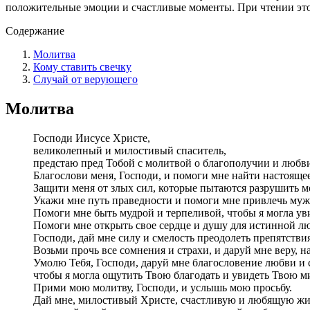
положительные эмоции и счастливые моменты. При чтении этой
Содержание
Молитва
Кому ставить свечку
Случай от верующего
Молитва
Господи Иисусе Христе,
великолепный и милостивый спаситель,
предстаю пред Тобой с молитвой о благополучии и любв
Благослови меня, Господи, и помоги мне найти настоящее
Защити меня от злых сил, которые пытаются разрушить м
Укажи мне путь праведности и помоги мне привлечь мужч
Помоги мне быть мудрой и терпеливой, чтобы я могла ув
Помоги мне открыть свое сердце и душу для истинной л
Господи, дай мне силу и смелость преодолеть препятстви
Возьми прочь все сомнения и страхи, и даруй мне веру, н
Умолю Тебя, Господи, даруй мне благословение любви и с
чтобы я могла ощутить Твою благодать и увидеть Твою м
Прими мою молитву, Господи, и услышь мою просьбу.
Дай мне, милостивый Христе, счастливую и любящую жи